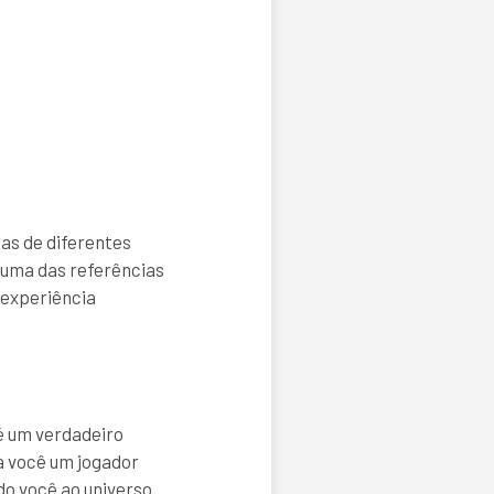
oas de diferentes
o uma das referências
 experiência
 um verdadeiro
ja você um jogador
do você ao universo