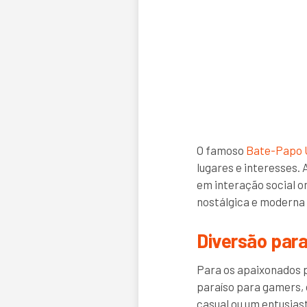
O famoso
Bate-Papo
lugares e interesses. 
em interação social o
nostálgica e modern
Diversão par
Para os apaixonados p
paraíso para gamers, c
casual ou um entusias