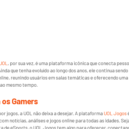
 UOL
, por sua vez, é uma plataforma icônica que conecta pess
Ainda que tenha evoluído ao longo dos anos, ele continua send
nline, reunindo usuários em salas temáticas e oferecendo uma
a ao mesmo tempo.
a os Gamers
or jogos, a UOL não deixa a desejar. A plataforma
UOL Jogos
é
om notícias, análises e jogos online para todas as idades. Se
ta de eSports, o UOL Jogos tem algo para oferecer, conectan